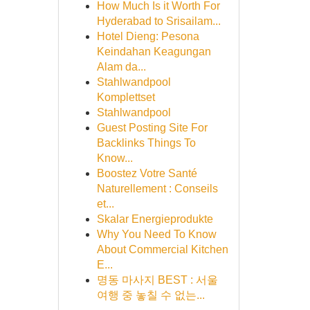
How Much Is it Worth For
Hyderabad to Srisailam...
Hotel Dieng: Pesona
Keindahan Keagungan
Alam da...
Stahlwandpool
Komplettset
Stahlwandpool
Guest Posting Site For
Backlinks Things To
Know...
Boostez Votre Santé
Naturellement : Conseils
et...
Skalar Energieprodukte
Why You Need To Know
About Commercial Kitchen
E...
명동 마사지 BEST : 서울
여행 중 놓칠 수 없는...