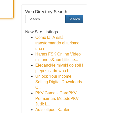
Web Directory Search
Search
New Site Listings
Cómo la IA está
transformando el turismo:
una n...
Hartes FSK Online Video
mit uners&auml;ttliche...
Eleganckie młynki do soli i
pieprzu z drewna bu...
Unlock Your Income:
Selling Digital Downloads
O...
PKV Games: CaraPKV
Permainan: MetodePKV
Judi: L...
Aufstellpool Kaufen