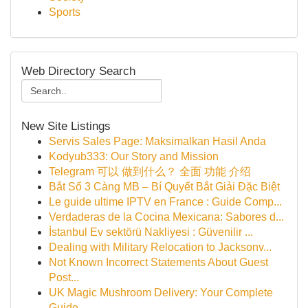
Sports
Web Directory Search
New Site Listings
Servis Sales Page: Maksimalkan Hasil Anda
Kodyub333: Our Story and Mission
Telegram 可以 做到什么？ 全面 功能 介绍
Bắt Sổ 3 Càng MB – Bí Quyết Bắt Giải Đặc Biệt
Le guide ultime IPTV en France : Guide Comp...
Verdaderas de la Cocina Mexicana: Sabores d...
İstanbul Ev sektörü Nakliyesi : Güvenilir ...
Dealing with Military Relocation to Jacksonv...
Not Known Incorrect Statements About Guest
Post...
UK Magic Mushroom Delivery: Your Complete
Guide