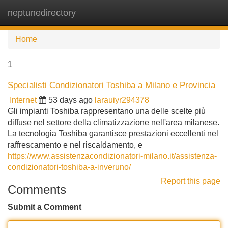
neptunedirectory
Tog
navi
Home
1
Specialisti Condizionatori Toshiba a Milano e Provincia
Internet
53 days ago
larauiyr294378
Gli impianti Toshiba rappresentano una delle scelte più
diffuse nel settore della climatizzazione nell'area milanese.
La tecnologia Toshiba garantisce prestazioni eccellenti nel
raffrescamento e nel riscaldamento, e
https://www.assistenzacondizionatori-milano.it/assistenza-
condizionatori-toshiba-a-inveruno/
Report this page
Comments
Submit a Comment