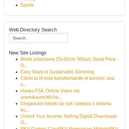
Sports
Web Directory Search
New Site Listings
Worki próżniowe 25x30cm: 500szt. Good Price -
O...
Easy Ways to Sustainable Slimming
Cómo la IA está transformando el turismo: una
n...
Hartes FSK Online Video mit
uners&auml;ttliche...
Eleganckie młynki do soli i pieprzu z drewna
bu...
Unlock Your Income: Selling Digital Downloads
O...
PKV Games: CaraPKV Permainan: MetodePKV