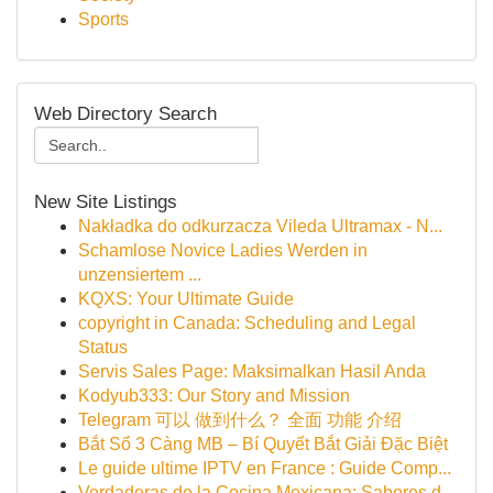
Sports
Web Directory Search
New Site Listings
Nakładka do odkurzacza Vileda Ultramax - N...
Schamlose Novice Ladies Werden in
unzensiertem ...
KQXS: Your Ultimate Guide
copyright in Canada: Scheduling and Legal
Status
Servis Sales Page: Maksimalkan Hasil Anda
Kodyub333: Our Story and Mission
Telegram 可以 做到什么？ 全面 功能 介绍
Bắt Sổ 3 Càng MB – Bí Quyết Bắt Giải Đặc Biệt
Le guide ultime IPTV en France : Guide Comp...
Verdaderas de la Cocina Mexicana: Sabores d...