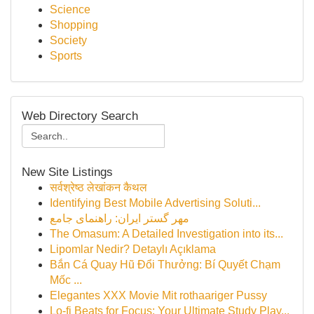
Science
Shopping
Society
Sports
Web Directory Search
New Site Listings
सर्वश्रेष्ठ लेखांकन कैथल
Identifying Best Mobile Advertising Soluti...
مهر گستر ایران: راهنمای جامع
The Omasum: A Detailed Investigation into its...
Lipomlar Nedir? Detaylı Açıklama
Bắn Cá Quay Hũ Đổi Thưởng: Bí Quyết Chạm
Mốc ...
Elegantes XXX Movie Mit rothaariger Pussy
Lo-fi Beats for Focus: Your Ultimate Study Play...