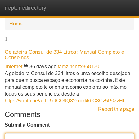
neptunedirectory
Tog
navi
Home
1
Geladeira Consul de 334 Litros: Manual Completo e
Conselhos
Internet
86 days ago
tamzincnzx868130
A geladeira Consul de 334 litros é uma escolha desejada
para quem busca espaço e economia na cozinha. Este
manual completo te orientará como explorar ao máximo
todos os seus benefícios, desde a
https://youtu.be/a_LRxJGO9Q8?si=xkkbO8Cz5P0zzHI-
Report this page
Comments
Submit a Comment