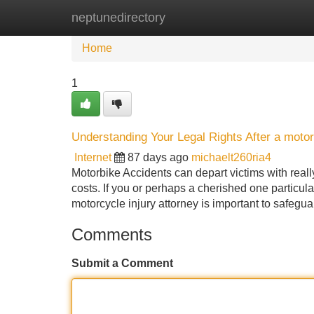
neptunedirectory
Home
New Site Listings
Add Site
Home
1
Understanding Your Legal Rights After a motor
Internet
87 days ago
michaelt260ria4
Motorbike Accidents can depart victims with real
costs. If you or perhaps a cherished one particular
motorcycle injury attorney is important to safegua
Comments
Submit a Comment