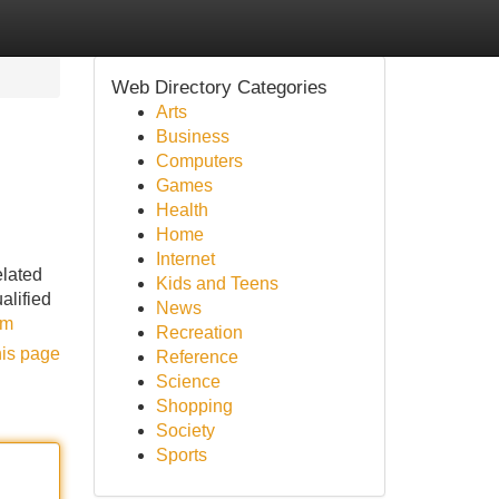
Web Directory Categories
Arts
Business
Computers
Games
Health
Home
Internet
elated
Kids and Teens
alified
News
om
Recreation
his page
Reference
Science
Shopping
Society
Sports