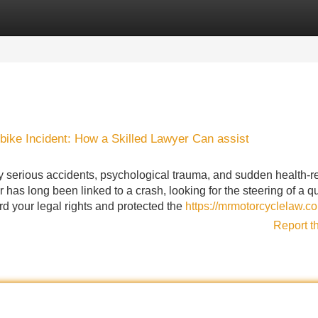
Categories
Register
Login
bike Incident: How a Skilled Lawyer Can assist
ly serious accidents, psychological trauma, and sudden health-r
 has long been linked to a crash, looking for the steering of a qu
rd your legal rights and protected the
https://mrmotorcyclelaw.c
Report t