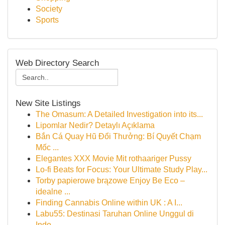
Society
Sports
Web Directory Search
New Site Listings
The Omasum: A Detailed Investigation into its...
Lipomlar Nedir? Detaylı Açıklama
Bắn Cá Quay Hũ Đổi Thưởng: Bí Quyết Chạm
Mốc ...
Elegantes XXX Movie Mit rothaariger Pussy
Lo-fi Beats for Focus: Your Ultimate Study Play...
Torby papierowe brązowe Enjoy Be Eco –
idealne ...
Finding Cannabis Online within UK : A I...
Labu55: Destinasi Taruhan Online Unggul di
Indo...