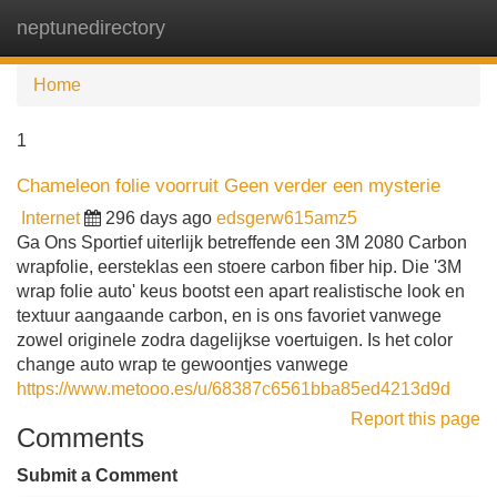
neptunedirectory
Tog
navi
Home
1
Chameleon folie voorruit Geen verder een mysterie
Internet
296 days ago
edsgerw615amz5
Ga Ons Sportief uiterlijk betreffende een 3M 2080 Carbon
wrapfolie, eersteklas een stoere carbon fiber hip. Die '3M
wrap folie auto' keus bootst een apart realistische look en
textuur aangaande carbon, en is ons favoriet vanwege
zowel originele zodra dagelijkse voertuigen. Is het color
change auto wrap te gewoontjes vanwege
https://www.metooo.es/u/68387c6561bba85ed4213d9d
Report this page
Comments
Submit a Comment