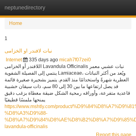
neptunedirectory
Tog
navi
Home
1
نبات لافندر او الخزامى
Internet
335 days ago
micah7f07zei0
اللافندر أو الخزامى Lavandula Officinalis نبات عشبي معمر
ينتمي إلى الفصيلة الشفوية Lamiaceae، ويُعد من أكثر النباتات
العطرية شهرةً واستخدامًا منذ القدم. يتميز بشجيرة صغيرة قائمة
قد يصل ارتفاعها ما بين 30 إلى 80 سم، ذات سيقان خشبية
قاعدية متفرعة، وأوراقه رمحية الشكل ضيقة مغطاة بزغب دقيق
يمنحها ملمسًا قطيفيًا
https://www.mshtly.com/product/%D9%84%D8%A7%D9
%D8%A3%D9%88-
%D8%A7%D9%84%D8%AE%D8%B2%D8%A7%D9%85%D
lavandula-officinalis
Report this page