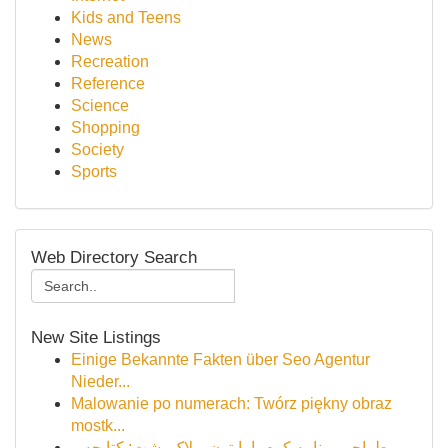
Kids and Teens
News
Recreation
Reference
Science
Shopping
Society
Sports
Web Directory Search
New Site Listings
Einige Bekannte Fakten über Seo Agentur
Nieder...
Malowanie po numerach: Twórz piękny obraz
mostk...
طراحی برنامه کرم با پایتون و لاک پشت: کتابچه ر...