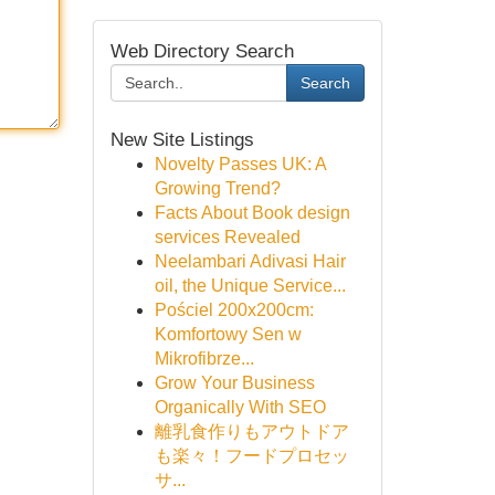
Web Directory Search
Search
New Site Listings
Novelty Passes UK: A
Growing Trend?
Facts About Book design
services Revealed
Neelambari Adivasi Hair
oil, the Unique Service...
Pościel 200x200cm:
Komfortowy Sen w
Mikrofibrze...
Grow Your Business
Organically With SEO
離乳食作りもアウトドア
も楽々！フードプロセッ
サ...