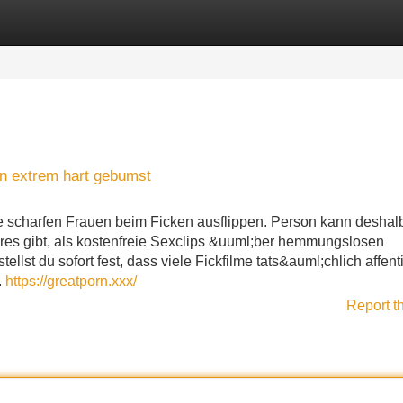
Categories
Register
Login
n extrem hart gebumst
die scharfen Frauen beim Ficken ausflippen. Person kann deshal
es gibt, als kostenfreie Sexclips &uuml;ber hemmungslosen
llst du sofort fest, dass viele Fickfilme tats&auml;chlich affenti
.
https://greatporn.xxx/
Report t