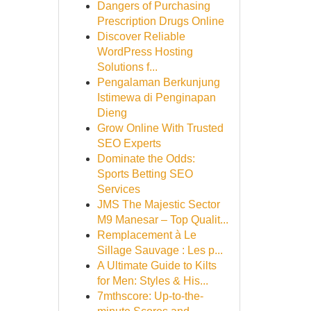
Dangers of Purchasing
Prescription Drugs Online
Discover Reliable
WordPress Hosting
Solutions f...
Pengalaman Berkunjung
Istimewa di Penginapan
Dieng
Grow Online With Trusted
SEO Experts
Dominate the Odds:
Sports Betting SEO
Services
JMS The Majestic Sector
M9 Manesar – Top Qualit...
Remplacement à Le
Sillage Sauvage : Les p...
A Ultimate Guide to Kilts
for Men: Styles & His...
7mthscore: Up-to-the-