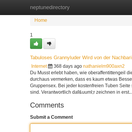
neptunedirectory
Home
New Site Listings
Add Site
Home
1
Tabuloses Grannyluder Wird von der Nachbari
Internet
368 days ago
nathanielm900axn2
Du Musst erlebt haben, wie oberaffentittengeil 
durchaus vermerken, dass es kaum etwas Besser
Gruppensex. Bei jeder kostenfreien Tuben Seite ste
sind. Verantwortlich daf&uuml;r zeichnen in erst..
Comments
Submit a Comment