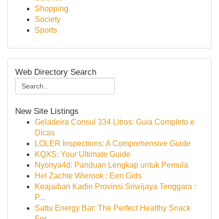
Shopping
Society
Sports
Web Directory Search
New Site Listings
Geladeira Consul 334 Litros: Guia Completo e
Dicas
LOLER Inspections: A Comprehensive Guide
KQXS: Your Ultimate Guide
Nyonya4d: Panduan Lengkap untuk Pemula
Hel Zachte Wierook : Een Gids
Keajaiban Kadin Provinsi Sriwijaya Tenggara :
P...
Sattu Energy Bar: The Perfect Healthy Snack
For...