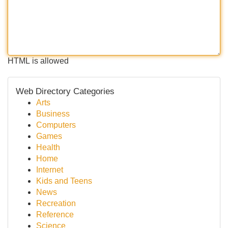
HTML is allowed
Web Directory Categories
Arts
Business
Computers
Games
Health
Home
Internet
Kids and Teens
News
Recreation
Reference
Science