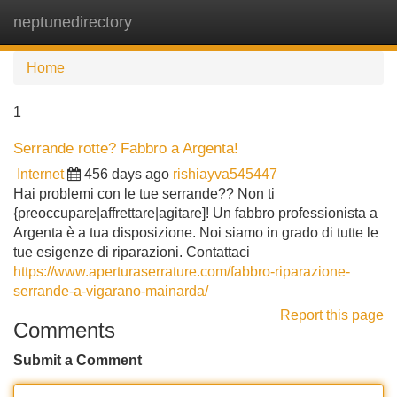
neptunedirectory
Tog
navi
Home
1
Serrande rotte? Fabbro a Argenta!
Internet
456 days ago
rishiayva545447
Hai problemi con le tue serrande?? Non ti
{preoccupare|affrettare|agitare]! Un fabbro professionista a
Argenta è a tua disposizione. Noi siamo in grado di tutte le
tue esigenze di riparazioni. Contattaci
https://www.aperturaserrature.com/fabbro-riparazione-
serrande-a-vigarano-mainarda/
Report this page
Comments
Submit a Comment