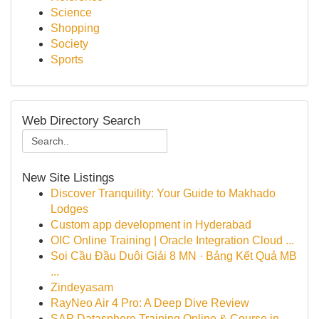
Science
Shopping
Society
Sports
Web Directory Search
New Site Listings
Discover Tranquility: Your Guide to Makhado
Lodges
Custom app development in Hyderabad
OIC Online Training | Oracle Integration Cloud ...
Soi Cầu Đầu Duôi Giải 8 MN · Bảng Kết Quả MB
...
Zindeyasam
RayNeo Air 4 Pro: A Deep Dive Review
SAP Datasphere Training Online & Course in