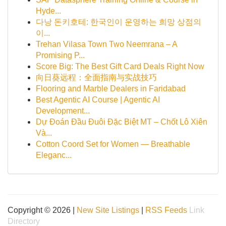
Hyde...
다낭 돈키호테: 한국인이 운영하는 희망 상점의
이...
Trehan Vilasa Town Two Neemrana – A
Promising P...
Score Big: The Best Gift Card Deals Right Now
向日葵远程：全面指南与实战技巧
Flooring and Marble Dealers in Faridabad
Best Agentic AI Course | Agentic AI
Development...
Dự Đoán Đầu Đuôi Đặc Biệt MT – Chốt Lô Xiên
Và...
Cotton Coord Set for Women — Breathable
Eleganc...
Copyright © 2026 |
New Site Listings
|
RSS Feeds
Link
Directory