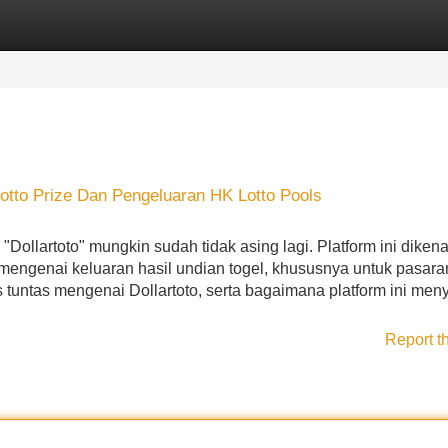
Categories
Register
Login
otto Prize Dan Pengeluaran HK Lotto Pools
"Dollartoto" mungkin sudah tidak asing lagi. Platform ini dikena
 mengenai keluaran hasil undian togel, khususnya untuk pasar
s tuntas mengenai Dollartoto, serta bagaimana platform ini men
Report t