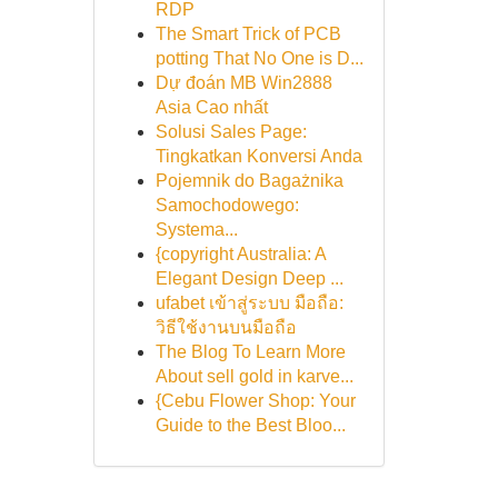
RDP
The Smart Trick of PCB
potting That No One is D...
Dự đoán MB Win2888
Asia Cao nhất
Solusi Sales Page:
Tingkatkan Konversi Anda
Pojemnik do Bagażnika
Samochodowego:
Systema...
{copyright Australia: A
Elegant Design Deep ...
ufabet เข้าสู่ระบบ มือถือ:
วิธีใช้งานบนมือถือ
The Blog To Learn More
About sell gold in karve...
{Cebu Flower Shop: Your
Guide to the Best Bloo...