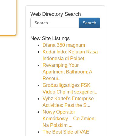
Web Directory Search
Search
New Site Listings
Diana 350 magnum
Kedai Indo: Kejutan Rasa
Indonesia di Poipet
Revamping Your
Apartment Bathroom: A
Resour...
Gro&szlig;artiges FSK
Video Clip mit sexgeiler...
Vybz Kartel's Enterprise
Activities: Past the S...
Nowy Operator
Komórkowy – Co Zmieni
Na Polskim ...
The Best Side of VAE