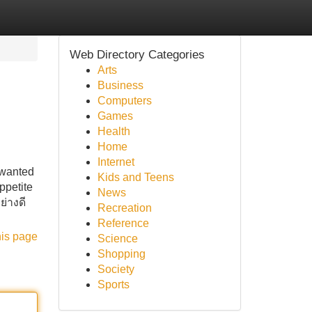
Web Directory Categories
Arts
Business
Computers
Games
Health
Home
Internet
nwanted
Kids and Teens
ppetite
News
่างดี
Recreation
Reference
his page
Science
Shopping
Society
Sports