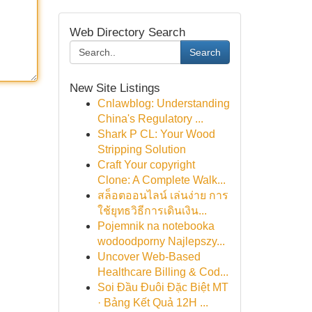
Web Directory Search
Search
New Site Listings
Cnlawblog: Understanding
China's Regulatory ...
Shark P CL: Your Wood
Stripping Solution
Craft Your copyright
Clone: A Complete Walk...
สล็อตออนไลน์ เล่นง่าย การ
ใช้ยุทธวิธีการเดินเงิน...
Pojemnik na notebooka
wodoodporny Najlepszy...
Uncover Web-Based
Healthcare Billing & Cod...
Soi Đầu Đuôi Đặc Biệt MT
· Bảng Kết Quả 12H ...